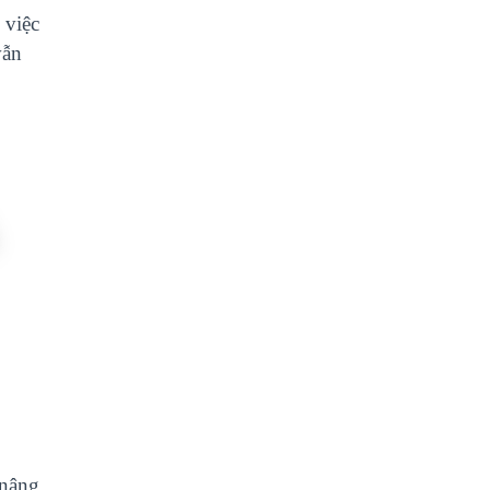
 việc
vẫn
p định
 nâng