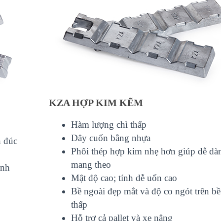
-
KZA HỢP KIM KẼM
Hàm lượng chì thấp
Dây cuốn bằng nhựa
h đúc
Phôi thép hợp kim nhẹ hơn giúp dễ dà
mang theo
ình
Mật độ cao; tính dễ uốn cao
Bề ngoài đẹp mắt và độ co ngót trên b
thấp
Hỗ trợ cả pallet và xe nâng