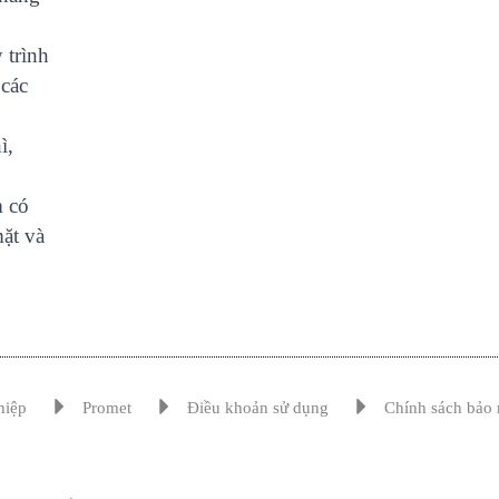
 trình
 các
ì,
m có
mặt và
hiệp
Promet
Điều khoản sử dụng
Chính sách bảo 