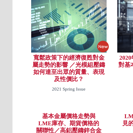
寬鬆政策下的經濟復甦對金
20
屬走勢的影響 ／光模組壓鑄
對基
如何達至出眾的質量、表現
及性價比？
2021 Spring Issue
基本金屬價格走勢與
L
LME庫存、期貨價格的
見
關聯性／高鋁壓鑄鋅合金