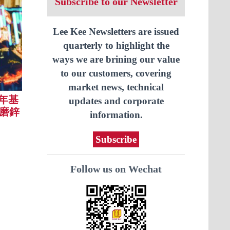
Subscribe to our Newsletter
Lee Kee Newsletters are issued
quarterly to highlight the
ways we are brining our value
to our customers, covering
market news, technical
年基
updates and corporate
抗磨鋅
information.
Subscribe
Follow us on Wechat