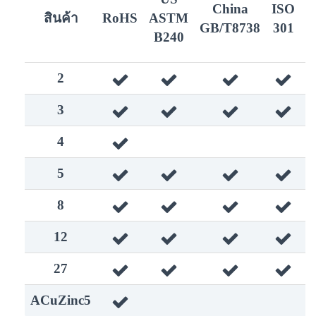
China
ISO
E
สินค้า
RoHS
ASTM
GB/T8738
301
E
B240
2








3








4


5








8








12








27








ACuZinc5

