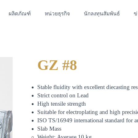
ผลิตภัณฑ์
หน่วยธุรกิจ
นักลงทุนสัมพันธ์
ข
GZ #8
Stable fluidity with excellent diecasting res
Strict control on Lead
High tensile strength
Suitable for electroplating and high precis
ISO TS/16949 international standard for
Slab Mass
Weight: Average 10 kg