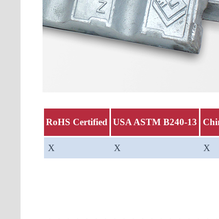
RoHS Certified
USA ASTM B240-13
Chi
X
X
X