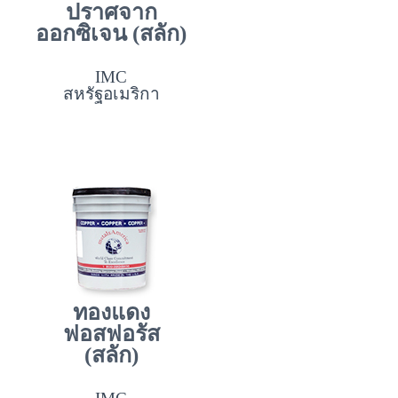
ปราศจาก
ออกซิเจน (สลัก)
IMC
สหรัฐอเมริกา
ทองแดง
ฟอสฟอรัส
(สลัก)