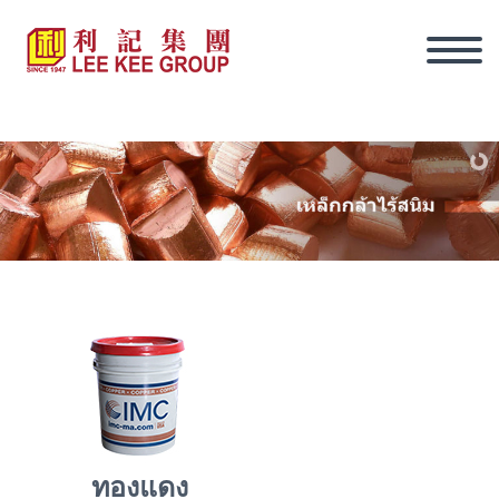
ภาษาไทย
ทองแดง