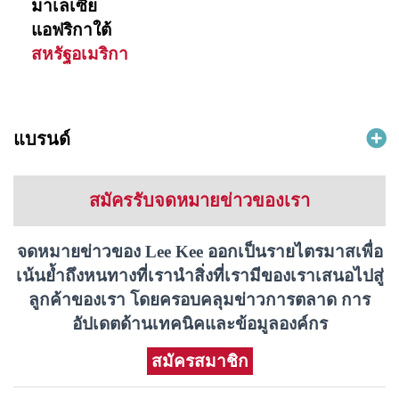
มาเลเซีย
แอฟริกาใต้
สหรัฐอเมริกา
แบรนด์
สมัครรับจดหมายข่าวของเรา
จดหมายข่าวของ Lee Kee ออกเป็นรายไตรมาสเพื่อ
เน้นย้ำถึงหนทางที่เรานำสิ่งที่เรามีของเราเสนอไปสู่
ลูกค้าของเรา โดยครอบคลุมข่าวการตลาด การ
อัปเดตด้านเทคนิคและข้อมูลองค์กร
สมัครสมาชิก