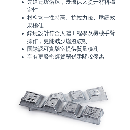
先進電爐熔煉，既環保又提升材料穩
定性
材料均一性特高、抗拉力優、壓鑄效
果極佳
鋅錠設計符合人體工程學及機械手臂
操作，更能減少爐溫波動
國際認可實驗室提供質量檢測
享有更緊密經貿關係零關稅優惠