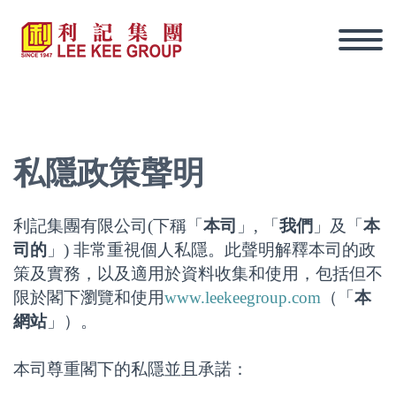
私隱政策聲明
利記集團有限公司(下稱「
本司
」, 「
我們
」及「
本
司的
」) 非常重視個人私隱。此聲明解釋本司的政
策及實務，以及適用於資料收集和使用，包括但不
限於閣下瀏覽和使用
www.leekeegroup.com
（「
本
網站
」）。
本司尊重閣下的私隱並且承諾：
繁體