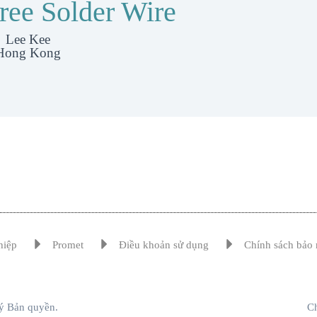
ree Solder Wire
Lee Kee
Hong Kong
hiệp
Promet
Điều khoản sử dụng
Chính sách bảo 
ý Bản quyền.
Ch