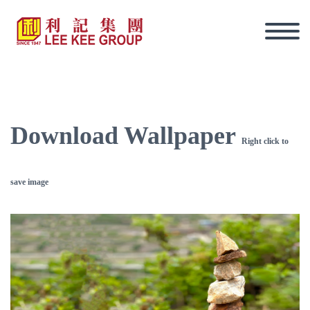
Download Wallpaper
Right click to
save image
tiếng Việt