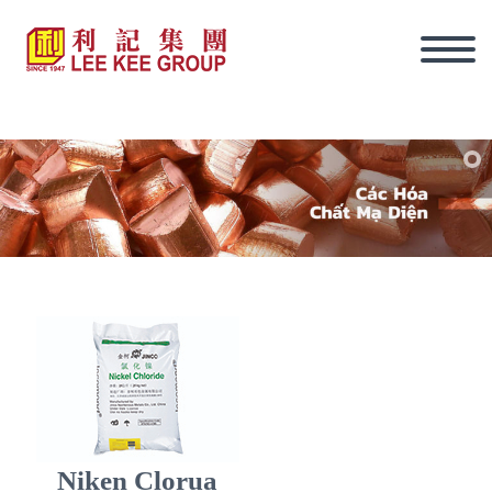
tiếng Việt
Niken Clorua