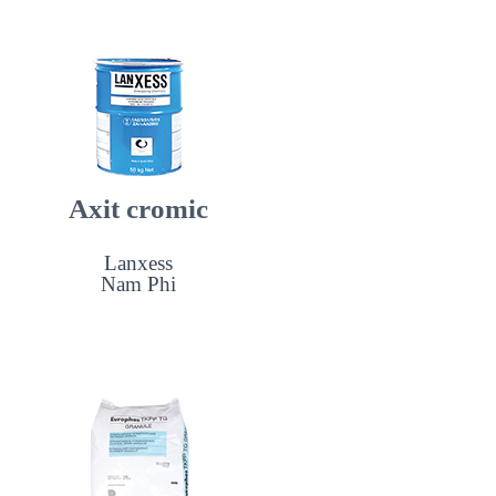
Axit cromic
Lanxess
Nam Phi