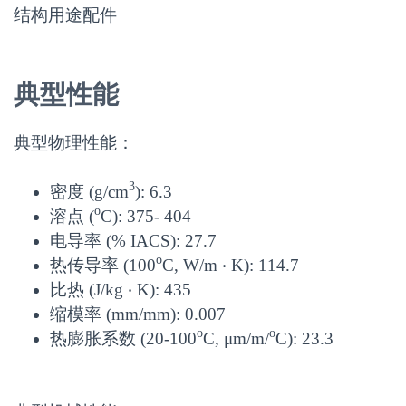
结构用途配件
典型性能
典型物理性能：
3
密度 (g/cm
):
6.3
o
溶点 (
C):
375- 404
电导率 (% IACS):
27.7
o
热传导率 (100
C, W/m ‧ K):
114.7
比热 (J/kg ‧ K):
435
缩模率 (mm/mm):
0.007
o
o
热膨胀系数 (20-100
C, μm/m/
C):
23.3