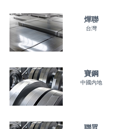
燁聯
台灣
寶鋼
中國内地
聯眾