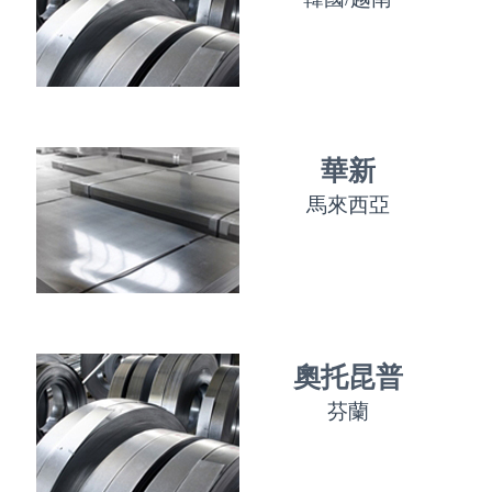
華新
馬來西亞
奧托昆普
芬蘭