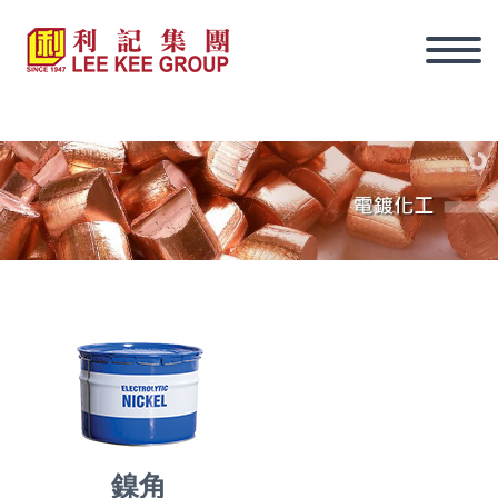
繁體
鎳角