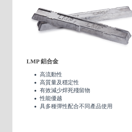
LMP 鋁合金
高流動性
高質量及穩定性
有效減少焊死殘留物
性能優越
具多種彈性配合不同產品使用